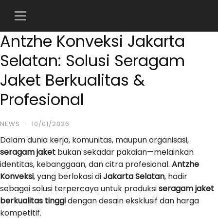
Skip
to
content
Antzhe Konveksi Jakarta
Selatan: Solusi Seragam
Jaket Berkualitas &
Profesional
NEWS
·
10/01/2026
Dalam dunia kerja, komunitas, maupun organisasi,
seragam jaket
bukan sekadar pakaian—melainkan
identitas, kebanggaan, dan citra profesional.
Antzhe
Konveksi
, yang berlokasi di
Jakarta Selatan
, hadir
sebagai solusi terpercaya untuk produksi
seragam jaket
berkualitas tinggi
dengan desain eksklusif dan harga
kompetitif.